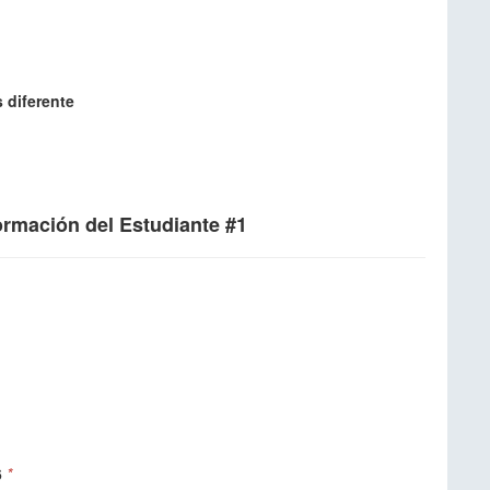
s diferente
formación del Estudiante #1
6
*